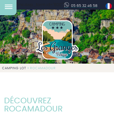
[mc4wp_form id="600"]
05 65 32 46 58
»
CAMPING LOT
ROCAMADOUR
DÉCOUVREZ
ROCAMADOUR