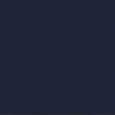
ressourçant
.
Au-delà du décor, ce sont aussi les
moments
partagés
qui font toute la richesse de votre séjour. Dès
votre arrivée, notre
pot d’accueil
du dimanche vous
invite à goûter aux saveurs vayracoises et à
rencontrer l’équipe dans une ambiance conviviale.
Chaque jour, des
activités pour petits et grands
rythment votre séjour. En effet, dans notre
camping
vintage
, retrouvez des tournois sportifs, des ateliers
créatifs, de grandes olympiades estivales ou encore
des soirées festives animées par des quizz, concerts et
repas à thème. Sans oublier notre marché artisanal
du mercredi, véritable vitrine du terroir lotois.
Vous hésitez encore ? Nos vacanciers sont les
premiers à témoigner de leur
coup de cœur
! Les avis
enthousiastes
saluent l’
atmosphère chaleureuse
,
l’authenticité
du lieu et la
qualité
de l’accueil.