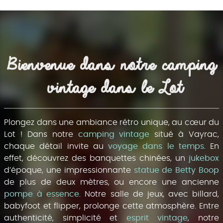
Bienvenue dans notre camping 
vintage dans le Lot
Plongez dans une ambiance rétro unique, au cœur du
Lot ! Dans notre
camping vintage
situé à Vayrac,
chaque détail invite au
voyage dans le temps
. En
effet, découvrez des banquettes chinées, un
jukebox
d’époque, une impressionnante
statue de Betty Boop
de plus de deux mètres, ou encore une ancienne
pompe à essence
. Notre salle de jeux, avec billard,
babyfoot et flipper, prolonge cette atmosphère. Entre
authenticité, simplicité et
esprit vintage
, notre