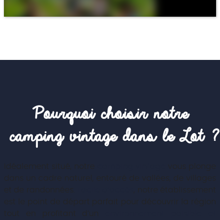
Pourquoi choisir notre 
camping vintage dans le Lot ?
Idéalement situé, notre
camping vintage
vous plonge
dans un cadre naturel, entouré de vallées, de villages
et de randonnées.
Facile d’accès
, notre établissement
est le point de départ parfait pour découvrir la région
tout en profitant d’un
environnement paisible et