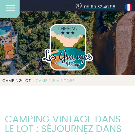
[mc4wp_form id="600"]
05 65 32 46 58
»
CAMPING LOT
CAMPING VINTAGE
CAMPING VINTAGE DANS
LE LOT : SÉJOURNEZ DANS