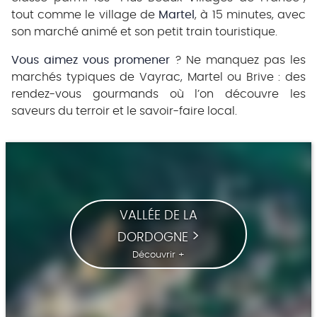
tout comme le village de
Martel
, à 15 minutes, avec
son marché animé et son petit train touristique.
Vous aimez vous promener
? Ne manquez pas les
marchés typiques de Vayrac, Martel ou Brive : des
rendez-vous gourmands où l’on découvre les
saveurs du terroir et le savoir-faire local.
VALLÉE DE LA
DORDOGNE
Découvrir +