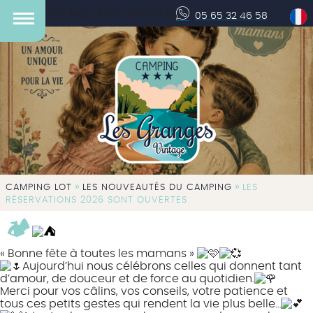
[mc4wp_form id="600"]
05 65 32 46 58
»
»
CAMPING LOT
LES NOUVEAUTÉS DU CAMPING
LES
RÉSERVATIONS 2026 SONT OUVERTES
🏕️
« Bonne fête à toutes les mamans »
Aujourd’hui nous célébrons celles qui donnent tant
d’amour, de douceur et de force au quotidien.
Merci pour vos câlins, vos conseils, votre patience et
tous ces petits gestes qui rendent la vie plus belle…