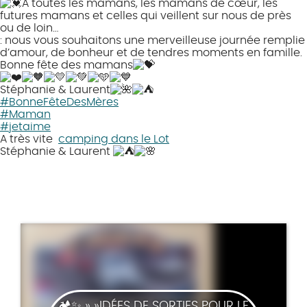
A toutes les mamans, les mamans de cœur, les
futures mamans et celles qui veillent sur nous de près
ou de loin…
: nous vous souhaitons une merveilleuse journée remplie
d’amour, de bonheur et de tendres moments en famille.
Bonne fête des mamans
Stéphanie & Laurent
#BonneFêteDesMères
#Maman
#jetaime
A très vite
camping dans le Lot
Stéphanie & Laurent
🏕️✨ » »IDÉES DE SORTIES POUR LE